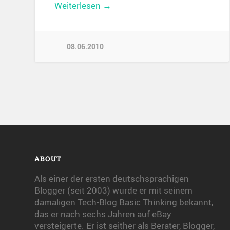
Weiterlesen →
08.06.2010
ABOUT
Als einer der ersten deutschsprachigen
Blogger (seit 2003) wurde er mit seinem
damaligen Tech-Blog Basic Thinking bekannt,
das er nach sechs Jahren auf eBay
versteigerte. Er ist seither als Berater, Blogger,