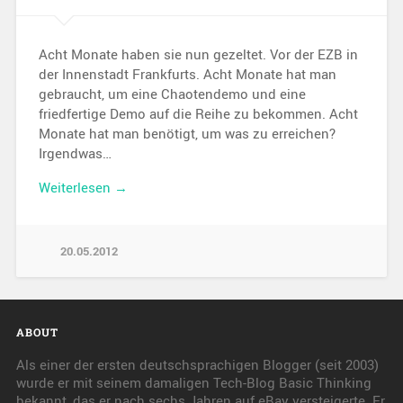
Acht Monate haben sie nun gezeltet. Vor der EZB in
der Innenstadt Frankfurts. Acht Monate hat man
gebraucht, um eine Chaotendemo und eine
friedfertige Demo auf die Reihe zu bekommen. Acht
Monate hat man benötigt, um was zu erreichen?
Irgendwas…
Weiterlesen →
20.05.2012
ABOUT
Als einer der ersten deutschsprachigen Blogger (seit 2003)
wurde er mit seinem damaligen Tech-Blog Basic Thinking
bekannt, das er nach sechs Jahren auf eBay versteigerte. Er