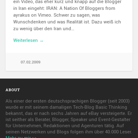
ein Video, das eher kurz und knapp auf die Blogger
in Iran eingeht: IRAN: A Nation Of Bloggers from
ayrakus on Vimeo. Schwer zu sagen, was
Wunschdenken und was Realität ist. Dazu weiß ich
zu wenig über den Iran und…
Weiterlesen →
07.02.2009
ABOUT
Als einer der ersten deutschsprachigen Blogger (seit 2003)
wurde er mit seinem damaligen Tech-Blog Basic Thinking
bekannt, das er nach sechs Jahren auf eBay versteigerte. Er
ist seither als Berater, Blogger, Speaker und Event-Gestalter
für Unternehmen, Redaktionen und Agenturen tätig. Auf
seinen Netzwerken und Blogs folgen ihm über 40.000 Leser.
Mehr zu mir >>