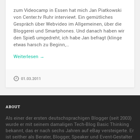
zum Videocamp in Essen hat mich Jan Piatkowski
von Center.tv Ruhr interviewt. Ein gemütliches
Gespräch über Webvideo im Allgemeinen, über die
Bloggerei und Smartphones. Und danach haben wir
den Spieß umgedreht, ich habe Jan befragt (klinge
etwas harsch zu Beginn,…
Weiterlesen →
01.03.2011
ABOUT
Als einer der ersten deutschsprachigen Blogger (seit 2003)
wurde er mit seinem damaligen Tech-Blog Basic Thinking
bekannt, das er nach sechs Jahren auf eBay versteigerte. Er
ist seither als Berater, Blogger, Speaker und Event-Gestalter