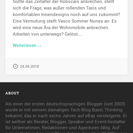
Sollte das Zeitalter der Robocars anbrechen, stellt
sich die Frage, was außer rollenden Taxis und
komfortablen Innendesigns noch auf uns zukommt?
Eine Vermutung stellt Vasco Sommer Nunes an: Es
wird eine neue Ära der Wohnmobile anbrechen.
Arbeiten von unterwegs? Gelöst….
Weiterlesen →
24.04.2018
ABOUT
Als einer der ersten deutschsprachigen Blogger (seit 2003)
wurde er mit seinem damaligen Tech-Blog Basic Thinking
bekannt, das er nach sechs Jahren auf eBay versteigerte. Er
ist seither als Berater, Blogger, Speaker und Event-Gestalter
für Unternehmen, Redaktionen und Agenturen tätig. Auf